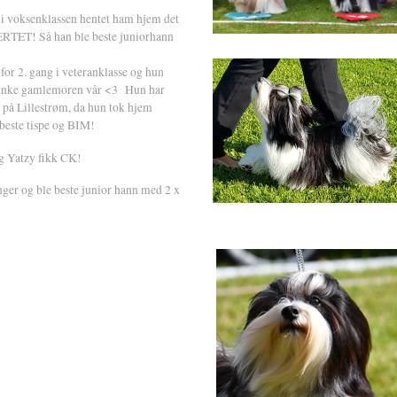
k i voksenklassen hentet ham hjem det
ERTET! Så han ble beste juniorhann
s for 2. gang i veteranklasse og hun
Flinke gamlemoren vår <3 Hun har
r på Lillestrøm, da hun tok hjem
este tispe og BIM!
 og Yatzy fikk CK!
linger og ble beste junior hann med 2 x