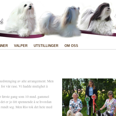
NNER
VALPER
UTSTILLINGER
OM OSS
a nedstenging av alle arrangement. Men
n for vår rase. Vi hadde mulighet å
for første gang som 10 mnd. gammel
n det er jo litt spennende å se hvordan
rundt seg. Men Rio tok det hele med