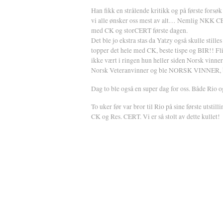
Han fikk en strålende kritikk og på første forsø
vi alle ønsker oss mest av alt… Nemlig NKK C
med CK og storCERT første dagen.
Det ble jo ekstra stas da Yatzy også skulle stille
topper det hele med CK, beste tispe og BIR!! 
ikke vært i ringen hun heller siden Norsk vinne
Norsk Veteranvinner og ble NORSK VINNER, b
Dag to ble også en super dag for oss. Både Rio
To uker før var bror til Rio på sine første utstil
CK og Res. CERT. Vi er så stolt av dette kullet!