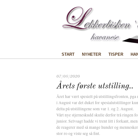
START
NYHETER
TISPER
HA
07/08/2020
Årets første utstilling..
Året har vært spesielt på utstillingsfronten, pg
i August var det duket for spesialutstillinger ku
delta på utstillingene som var 1. og 2. August.
Vårt nye stjerneskudd skulle derfor trå ringen 
junior. Selvsagt hadde vi trent litt i forkant, me
de reagerer med så mange hunder og mennesker 
stor ro og viste seg så fint.