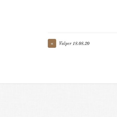
«
Valper 18.08.20