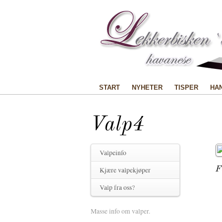
START
NYHETER
TISPER
HA
Valp4
Valpeinfo
F
Kjære valpekjøper
Valp fra oss?
Masse info om valper.