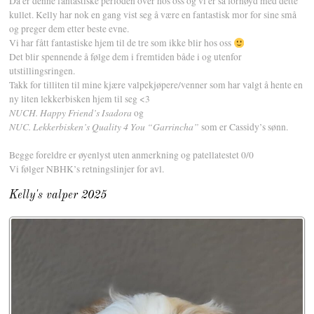
Da er denne fantastiske perioden over hos oss og vi er så fornøyd med dette
kullet. Kelly har nok en gang vist seg å være en fantastisk mor for sine små
og preger dem etter beste evne.
Vi har fått fantastiske hjem til de tre som ikke blir hos oss
Det blir spennende å følge dem i fremtiden både i og utenfor
utstillingsringen.
Takk for tilliten til mine kjære valpekjøpere/venner som har valgt å hente en
ny liten lekkerbisken hjem til seg <3
NUCH. Happy Friend’s Isadora
og
NUC. Lekkerbisken’s Quality 4 You “Garrincha”
som er Cassidy’s sønn.
Begge foreldre er øyenlyst uten anmerkning og patellatestet 0/0
Vi følger NBHK’s retningslinjer for avl.
Kelly's valper 2025