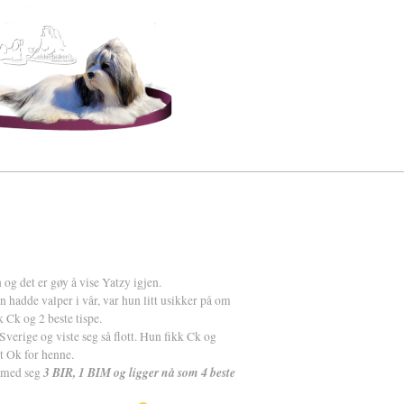
n og det er gøy å vise Yatzy igjen.
hun hadde valper i vår, var hun litt usikker på om
k Ck og 2 beste tispe.
 Sverige og viste seg så flott. Hun fikk Ck og
lt Ok for henne.
3 BIR, 1 BIM og ligger nå som 4 beste
 med seg