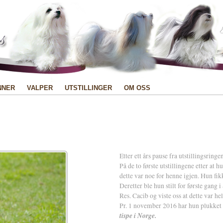
NNER
VALPER
UTSTILLINGER
OM OSS
Etter ett års pause fra utstillingsringe
På de to første utstillingene etter at 
dette var noe for henne igjen. Hun fik
Deretter ble hun stilt for første gang i
Res. Cacib og viste oss at dette var he
Pr. 1 november 2016 har hun plukket
tispe i Norge.