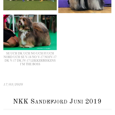
SE UCH DK UCH NO UCH FI UCH
NORD UCH SE V-18 NO V-17 NOJV-17
DK V-17 DK JV-17 LEKKERBISKENS
I’M THE BOSS
17/03/2020
NKK Sandefjord Juni 2019