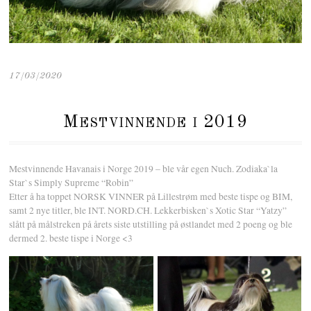
17/03/2020
Mestvinnende i 2019
Mestvinnende Havanais i Norge 2019 – ble vår egen Nuch. Zodiaka`la
Star`s Simply Supreme “Robin”
Etter å ha toppet NORSK VINNER på Lillestrøm med beste tispe og BIM,
samt 2 nye titler, ble INT. NORD.CH. Lekkerbisken`s Xotic Star “Yatzy”
slått på målstreken på årets siste utstilling på østlandet med 2 poeng og ble
dermed 2. beste tispe i Norge <3