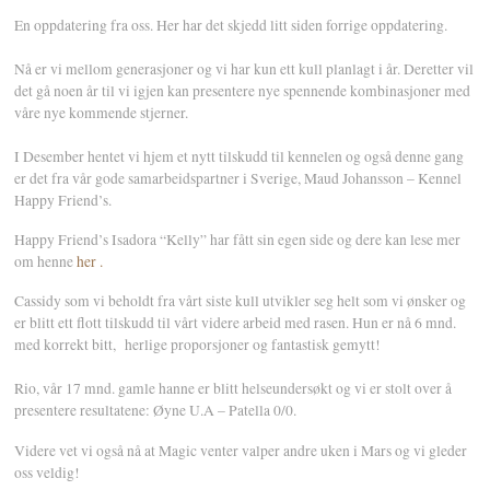
En oppdatering fra oss. Her har det skjedd litt siden forrige oppdatering.
Nå er vi mellom generasjoner og vi har kun ett kull planlagt i år. Deretter vil
det gå noen år til vi igjen kan presentere nye spennende kombinasjoner med
våre nye kommende stjerner.
I Desember hentet vi hjem et nytt tilskudd til kennelen og også denne gang
er det fra vår gode samarbeidspartner i Sverige, Maud Johansson – Kennel
Happy Friend’s.
Happy Friend’s Isadora “Kelly” har fått sin egen side og dere kan lese mer
om henne
her .
Cassidy som vi beholdt fra vårt siste kull utvikler seg helt som vi ønsker og
er blitt ett flott tilskudd til vårt videre arbeid med rasen. Hun er nå 6 mnd.
med korrekt bitt, herlige proporsjoner og fantastisk gemytt!
Rio, vår 17 mnd. gamle hanne er blitt helseundersøkt og vi er stolt over å
presentere resultatene: Øyne U.A – Patella 0/0.
Videre vet vi også nå at Magic venter valper andre uken i Mars og vi gleder
oss veldig!