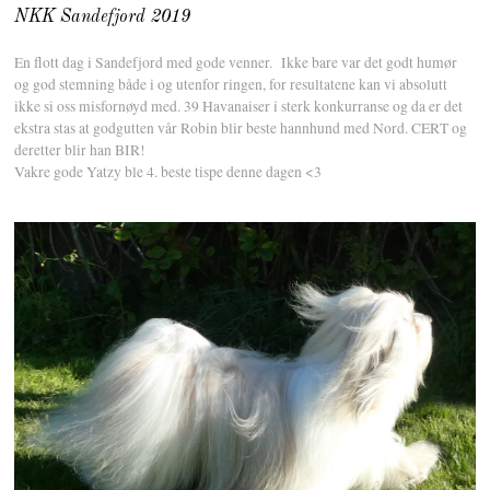
NKK Sandefjord 2019
En flott dag i Sandefjord med gode venner. Ikke bare var det godt humør
og god stemning både i og utenfor ringen, for resultatene kan vi absolutt
ikke si oss misfornøyd med. 39 Havanaiser i sterk konkurranse og da er det
ekstra stas at godgutten vår Robin blir beste hannhund med Nord. CERT og
deretter blir han BIR!
Vakre gode Yatzy ble 4. beste tispe denne dagen <3