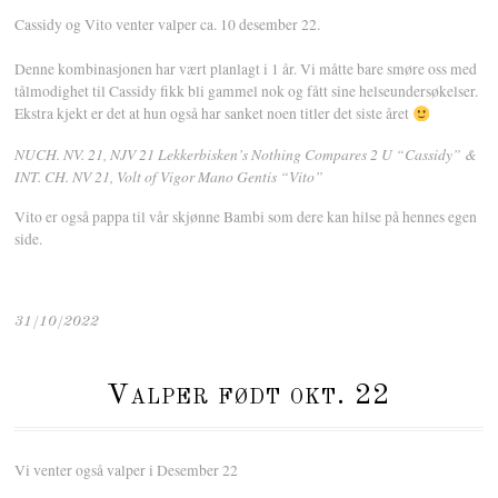
Cassidy og Vito venter valper ca. 10 desember 22.
Denne kombinasjonen har vært planlagt i 1 år. Vi måtte bare smøre oss med
tålmodighet til Cassidy fikk bli gammel nok og fått sine helseundersøkelser.
Ekstra kjekt er det at hun også har sanket noen titler det siste året
NUCH. NV. 21, NJV 21 Lekkerbisken’s Nothing Compares 2 U “Cassidy” &
INT. CH. NV 21, Volt of Vigor Mano Gentis “Vito”
Vito er også pappa til vår skjønne Bambi som dere kan hilse på hennes egen
side.
31/10/2022
Valper født okt. 22
Vi venter også valper i Desember 22