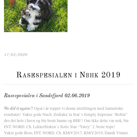
17/03/2020
Rasespesialen i Nbhk 2019
Rasespesialen i Sandefjord 02.06.2019
We did it again!!
Også i år toppet vi denne utstillingen med fantastiske
resultater! Vakre gode Nuch. Zodiaka`la Star`s Simply Supreme “Robin”
dro det hele i havn og ble beste hanne og BIR!! Om ikke dette var nok, ble
INT. NORD. Ch. Lekkerbisken`s Xotic Star “Yatzy” 2. beste tispe!
Vakre gode Boss, INT. NORD. Ch. KbhV2017, KbhV2019, Dansk Vinner