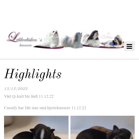
Highlights
13/12/2022
Vårt Q-kull ble født 11.12.22
Cassidy har fått sine små hjerteknusere 11.12.22