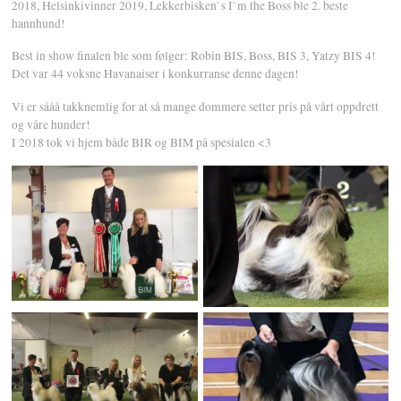
2018, Helsinkivinner 2019, Lekkerbisken`s I`m the Boss ble 2. beste
hannhund!
Best in show finalen ble som følger: Robin BIS, Boss, BIS 3, Yatzy BIS 4!
Det var 44 voksne Havanaiser i konkurranse denne dagen!
Vi er sååå takknemlig for at så mange dommere setter pris på vårt oppdrett
og våre hunder!
I 2018 tok vi hjem både BIR og BIM på spesialen <3