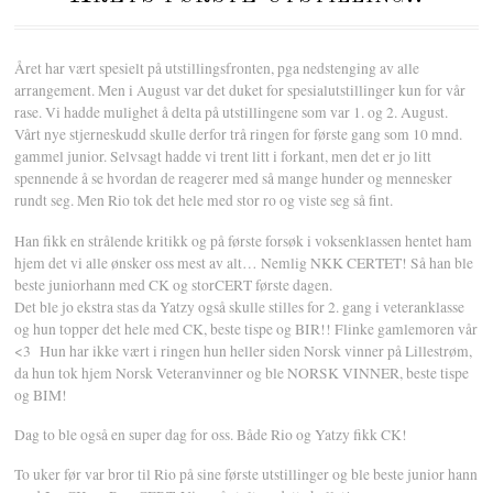
Året har vært spesielt på utstillingsfronten, pga nedstenging av alle
arrangement. Men i August var det duket for spesialutstillinger kun for vår
rase. Vi hadde mulighet å delta på utstillingene som var 1. og 2. August.
Vårt nye stjerneskudd skulle derfor trå ringen for første gang som 10 mnd.
gammel junior. Selvsagt hadde vi trent litt i forkant, men det er jo litt
spennende å se hvordan de reagerer med så mange hunder og mennesker
rundt seg. Men Rio tok det hele med stor ro og viste seg så fint.
Han fikk en strålende kritikk og på første forsøk i voksenklassen hentet ham
hjem det vi alle ønsker oss mest av alt… Nemlig NKK CERTET! Så han ble
beste juniorhann med CK og storCERT første dagen.
Det ble jo ekstra stas da Yatzy også skulle stilles for 2. gang i veteranklasse
og hun topper det hele med CK, beste tispe og BIR!! Flinke gamlemoren vår
<3 Hun har ikke vært i ringen hun heller siden Norsk vinner på Lillestrøm,
da hun tok hjem Norsk Veteranvinner og ble NORSK VINNER, beste tispe
og BIM!
Dag to ble også en super dag for oss. Både Rio og Yatzy fikk CK!
To uker før var bror til Rio på sine første utstillinger og ble beste junior hann