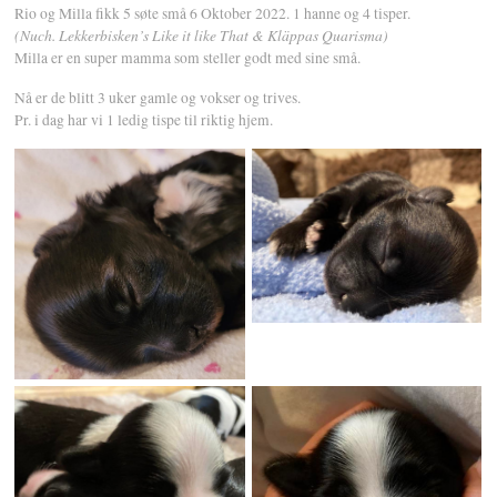
Rio og Milla fikk 5 søte små 6 Oktober 2022. 1 hanne og 4 tisper.
(Nuch. Lekkerbisken’s Like it like That & Kläppas Quarisma)
Milla er en super mamma som steller godt med sine små.
Nå er de blitt 3 uker gamle og vokser og trives.
Pr. i dag har vi 1 ledig tispe til riktig hjem.