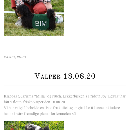
24/03/2020
Valper 18.08.20
Kläppas Quarisma “Milla” og Nuch. Lekkerbisken`s Pride`n Joy”Lexus” har
fått 5 flotte, friske valper den 18.08.20
Vi har valgt å beholde en tispe fra kullet og er glad for å kunne inkludere
henne i våre fremdige planer for kennelen <3